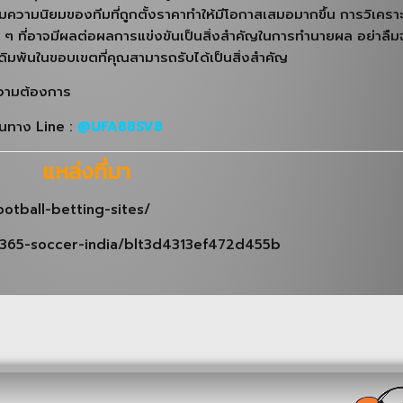
มความนิยมของทีมที่ถูกตั้งราคาทำให้มีโอกาสเสมอมากขึ้น การวิเคราะห์
่น ๆ ที่อาจมีผลต่อผลการแข่งขันเป็นสิ่งสำคัญในการทำนายผล อย่าลืม
มพันในขอบเขตที่คุณสามารถรับได้เป็นสิ่งสำคัญ
วามต้องการ
านทาง Line :
@UFA88SV8
แหล่งที่มา
ootball-betting-sites/
t365-soccer-india/blt3d4313ef472d455b