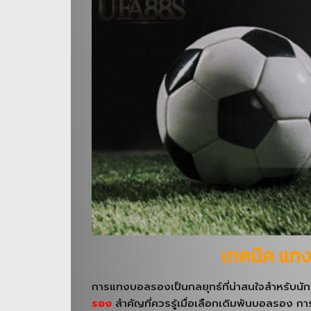
เทคนิค แทง
การแทงบอลรองเป็นกลยุทธ์ที่น่าสนใจสำหรับนัก
รอง
สำคัญที่ควรรู้เมื่อเลือกเดิมพันบอลรอง การ