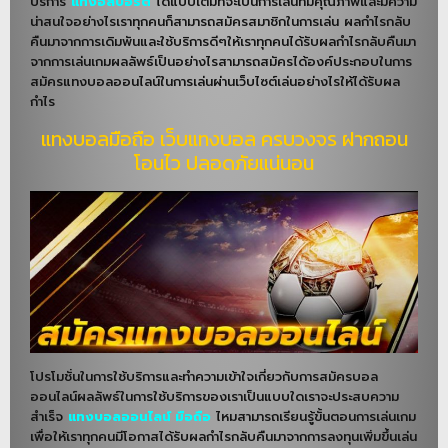
บริการ
แทงอีสปอร์ต
ได้แบบเต็มที่จะเป็นการเล่นที่มีคุณภาพและมีความ
น่าสนใจอย่างไรเราทุกคนก็สามารถสมัครสมาชิกในการเล่น ผลกำไรกลับ
คืนมาจากการเดิมพันและใช้บริการดีๆให้เราทุกคนได้รับผลกำไรกลับคืนมา
จากการเล่นเกมผลลัพธ์เป็นอย่างไรสามารถสมัครได้องค์ประกอบในการ
สมัครแทงบอลออนไลน์ในการเล่นผ่านเว็บไซต์เล่นอย่างไรให้ได้รับผล
กำไร
แทงบอลมือถือ เว็บแทงบอล ครบวงจร ฝากถอน
โอนไว ปลอดภัยแน่นอน
โปรโมชั่นในการใช้บริการและทำความเข้าใจเกี่ยวกับการสมัครบอล
ออนไลน์ผลลัพธ์ในการใช้บริการของเราเป็นแบบใดเราจะประสบความ
สำเร็จ
แทงบอลออนไลน์ มือถือ
ไหมสามารถเรียนรู้ขั้นตอนการเล่นเกม
เพื่อให้เราทุกคนมีโอกาสได้รับผลกำไรกลับคืนมาจากการลงทุนเพิ่มขึ้นเล่น