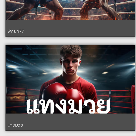
พักยก77
แทงมวย