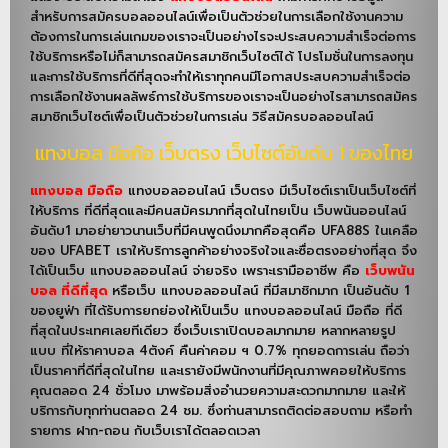
สำหรับการสมัครบอลออนไลน์เพื่อเป็นตัวช่วยในการเลือกใช้งานความ
ต้องการในการเล่นเกมของเราจะเป็นอย่างไรจะประสบความสำเร็จต่อการ
ใช้บริการหรือไม่ก็สามารถสมัครสมาชิกเว็บไซต์ได้ โปรโมชั่นในการลงทุน
และการใช้บริการที่ดีที่สุดจะทำให้เราทุกคนมีโอกาสประสบความสำเร็จต่อ
การเลือกใช้งานผลลัพธ์การใช้บริการของเราจะเป็นอย่างไรสามารถสมัคร
สมาชิกเว็บไซต์เพื่อเป็นตัวช่วยในการเล่น วิธีสมัครบอลออนไลน์
แทงบอล มือถือ เว็บตรง เว็บไซต์อันดับ 1 ของไทย
แทงบอล มือถือ
แทงบอลออนไลน์ เว็บตรง มีเว็บไซต์เราเป็นเว็บไซต์ที่
ให้บริการ ที่ดีที่สุดและมีคนสมัครมากที่สุดในไทยเป็น เว็บพนันออนไลน์
อันดับ1 มาอย่ายาวนานเว็บที่มีคนพูดนึงมากคือสุดคือ UFA88S ในเคลือ
ของ UFABET เราให้บริการลูกค้าอย่างจริงใจและซื่อตรงอย่างที่สุด จึง
ได้เป็นเว็บ แทงบอลออนไลน์ จ่ายจริง เพราะเรามืออาชีพ คือ
เว็บพนัน
บอล ที่ดีที่สุด
หรือเว็บ แทงบอลออนไลน์ ที่มีสมาชิกมาก เป็นอันดับ 1
ของยูฟ่า ที่ได้รับการยกย่องให้เป็นเว็บ แทงบอลออนไลน์ มือถือ ที่ดี
ที่สุดในประเทศเลยทีเดียว ซึ่งเว็บเราเปิดบอลมากมาย หลากหลายรูป
แบบ ที่ให้ราคาบอล 4ตังค์ คืนค่าคอม ฯ 0.7% ทุกยอดการเล่น ถือว่า
เป็นราคาที่ดีที่สุดในไทย และเรายังมีพนักงานที่มีคุณภาพคอยให้บริการ
คุณตลอด 24 ชั่วโมง มาพร้อมสิ่งอำนวยความสะดวกมากมาย และให้
บริการกับทุกท่านตลอด 24 ชม. ซึ่งท่านสามารถติดต่อสอบถาม หรือทำ
รายการ ฝาก-ถอน กับเว็บเราได้ตลอดเวลา