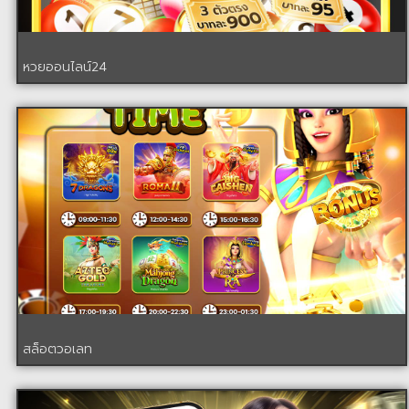
หวยออนไลน์24
สล็อตวอเลท