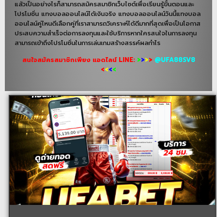
แล้วเป็นอย่างไรก็สามารถสมัครสมาชิกเว็บไซต์เพื่อเรียนรู้ขั้นตอนและ
โปรโมชั่น แทงบอลออนไลน์ได้เงินจริง แทงบอลออนไลน์วันนี้แทงบอล
ออนไลน์คู่ไหนดีเลือกคู่ที่เราสามารถวิเคราะห์ได้ดีมากที่สุดเพื่อเป็นโอกาส
ประสบความสำเร็จต่อการลงทุนและใช้บริการหากใครสนใจในการลงทุน
สามารถเข้าถึงโปรโมชั่นในการเล่นเกมสร้างสรรค์ผลกำไร
สนใจสมัครสมาชิกเพียง แอดไลน์ LINE:
>
>
>
>
@UFA88SV8
<
<
<
<