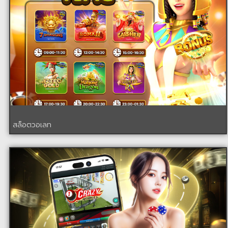
สล็อตวอเลท