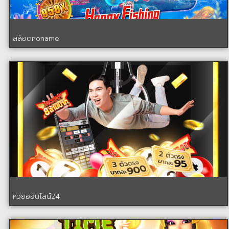
สล็อตnoname
หวยออนไลน์24