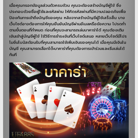
เมื่อคุณกรอกข้อมูลส่วนตัวครบถ้วน คุณจะต้องสร้างบัญชีผู้ใช้ ซึ่ง
ประกอบด้วยชื่อผู้ใช้และรหัสผ่าน ให้คิดรหัสผ่านที่มีความปลอดภัยเพื่อ
ป้องกันการเข้าถึงบัญชีของคุณ หลังจากสร้างบัญชีผู้ใช้เสร็จสิ้น บาง
เว็บไซต์อาจต้องการให้คุณยืนยันบัญชีผ่านอีเมลหรือข้อความ โปรดทำ
ตามขั้นตอนที่กำหนด ก่อนที่คุณจะสามารถเล่นบาคาร่าได้ คุณต้องเติม
เงินเข้าสู่บัญชีผู้ใช้ ใช้วิธีการชำระเงินที่เว็บไซต์เสนอ หลายเว็บไซต์มีโปร
โมชั่นโบนัสต้อนรับที่คุณสามารถใช้เพิ่มเงินของคุณได้ เมื่อคุณมีเงินใน
บัญชี คุณสามารถเลือกโต๊ะบาคาร่าที่คุณต้องการเข้าร่วมและเริ่มเล่นได้
ทันที