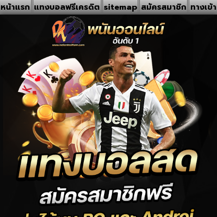
หน้าแรก
แทงบอลฟรีเครดิต
sitemap
สมัครสมาชิก
ทางเข้า