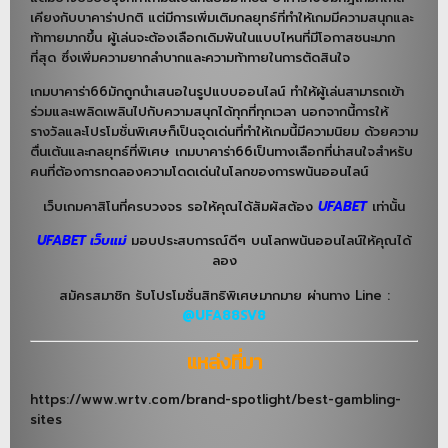
เคียงกับบาคาร่าปกติ แต่มีการเพิ่มเติมกลยุทธ์ที่ทำให้เกมมีความสนุกและ
ท้าทายมากขึ้น ผู้เล่นจะต้องเลือกเดิมพันในแบบไหนที่มีโอกาสชนะมาก
ที่สุด ซึ่งเพิ่มความยากลำบากและความท้าทายในการตัดสินใจ
เกมบาคาร่า66มักถูกนำเสนอในรูปแบบออนไลน์ ทำให้ผู้เล่นสามารถเข้า
ร่วมและเพลิดเพลินไปกับความสนุกได้ทุกที่ทุกเวลา นอกจากนี้การให้
รางวัลและโปรโมชั่นพิเศษก็เป็นจุดเด่นที่ทำให้เกมนี้มีความนิยม ด้วยความ
ตื่นเต้นและกลยุทธ์ที่พิเศษ เกมบาคาร่า66เป็นทางเลือกที่น่าสนใจสำหรับ
คนที่ต้องการทดลองความโดดเด่นในโลกของการพนันออนไลน์
เว็บเกมคาสิโนที่ครบวงจร รอให้คุณได้สัมผัสต้อง
UFABET
เท่านั้น
UFABET เว็บแม่
มอบประสบการณ์ดีๆ บนโลกพนันออนไลน์ให้คุณได้
ลอง
สมัครสมาชิก รับโปรโมชั่นสิทธิพิเศษมากมาย ผ่านทาง Line :
@UFA88SV8
แหล่งที่มา
https://www.wrtv.com/brand-spotlight/best-gambling-
sites