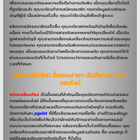
เพื่อความปลอดภัยและความเชื่อถือในการเดิมพัน เมื่อคุณเลือกเว็บไซต์
ที่ถูกต้องแล้ว คุณจะต้องทำการสมัครสมาชิก กรอกข้อมูลส่วนตัวและ
บัญชีผู้ใช้ เมื่อสมัครเสร็จสิ้น คุณจะได้รับบัญชีเพื่อเข้าสู่ระบบ
หลังจากสมัครสมาชิกเสร็จสิ้น คุณจะต้องฝากเงินเข้าบัญชีเพื่อเริ่มเล่น
สล็อต ทางเว็บไซต์จะมีวิธีการฝากเงินหลากหลายให้คุณเลือกใช้ เมื่อเงิน
ถูกฝากเข้าบัญชี คุณสามารถเลือกเล่นสล็อตใหม่ตามความสนใจของคุณ
ในเกมแต่ละเกม คุณสามารถเลือกเดิมพันตามงบประมาณและความพอใจ
ของคุณ เมื่อคุณชนะเงินรางวัลหรือต้องการถอนเงิน คุณสามารถทำได้
ผ่านระบบถอนเงินที่เว็บไซต์ โปรดทราบว่าการถอนเงินอาจมีเงื่อนไขและ
เวลาที่กำหนด
สมัครสล็อตใหม่ ขั้นตอนง่ายๆ เริ่มต้นการเดิมพัน
ออนไลน์
สมัครสล็อตใหม่
เป็นขั้นตอนที่สำคัญเมื่อคุณต้องการเข้าร่วมโลกของ
การพนันออนไลน์ นี่คือขั้นตอนที่คุณควรทราบเมื่อต้องการเพลิดเพลิน
กับเกมสล็อตที่น่าสนใจและมีโอกาสชนะเงินรางวัลใหญ่โต ควรเริ่มต้น
ด้วยการค้นหา
pgslot
ที่มีชื่อเสียงและความเชื่อถือ อ่านรีวิวและข้อมูล
เกี่ยวกับเว็บไซต์เพื่อให้แน่ใจว่ามีการให้บริการอย่างเป็นทางการและมี
ระบบความปลอดภัยที่เหมาะสม หลังจากเลือกเว็บไซต์ที่คุณชื่นชอบ คุณ
จะต้องทำการสมัครสมาชิกโดยกรอกข้อมูลส่วนตัวเช่น ชื่อ-นามสกุล ที่
อยู่อีเมลและข้อมูลการติดต่ออื่นๆ ที่จำเป็น