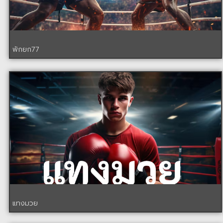
พักยก77
แทงมวย