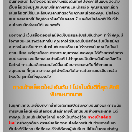
อินเทอร์เน็ต ไม่ต้องออกจากบ้านหรือเดินทางไปยังคาสิโนแบบดั้งเดิม
เว็บสล็อตยังมีรูปแบบเกมที่หลากหลายและน่าสนใจ คุณสามารถเลือก
เล่นสล็อตที่มีธีมและลักษณะเกมที่ตรงกับความสนใจของคุณ มีสล็อต
แบบคลาสสิกที่มีสัญลักษณ์ผลไม้และเลข 7 และยังมีสล็อตที่มีธีมที่น่า
สนใจเช่นนักล่าสมบัติและเทพเจ้า
นอกจากนี้ เว็บสล็อตออนไลน์ยังมีโบนัสและโปรโมชั่นต่างๆ ที่ทำให้คุณมี
โอกาสชนะเงินรางวัลมากขึ้น คุณอาจได้รับเงินโบนัสต้อนรับเมื่อสมัคร
สมาชิกใหม่หรือเข้าร่วมโปรโมชั่นรายเดือน แม้ว่าการพนันออนไลน์จะมี
ความเสี่ยง แต่คุณยังสามารถควบคุมการเล่นของคุณได้ด้วยการจัดการ
งบประมาณและเลือกเล่นอย่างมีสติ ไม่ว่าคุณจะเป็นนักพนันมือฉมังหรือ
มือใหม่ การเล่นสล็อตออนไลน์นั้นเสมือนการผจญภัยที่ท้าทายและ
สนุกสนาน ที่คุณสามารถสนุกไปพร้อมกับโอกาสในการชนะเงินรางวัล
ใหญ่ในทุกครั้งที่หมุนวงล้อ
ทางเข้าสล็อตใหม่ อันดับ 1 โปรโมชั่นดีที่สุด สิทธิ
พิเศษมากมาย
ในยุคที่เทคโนโลยีมีบทบาทสำคัญในการเปิดรับความบันเทิงและการพนัน
การเล่นสล็อตใหม่ในโลกออนไลน์กลายเป็นที่นิยมอย่างแพร่หลาย แต่
หากคุณเป็นคนใหม่เข้าสู่โลกนี้ คงจำเป็นต้องรู้จัก
ทางเข้าสล็อต
ใหม่
อย่างถูกต้อง การเล่นสล็อตออนไลน์ควรเริ่มต้นด้วยการค้นหา
เว็บไซต์ที่มีความเชื่อถือและรีวิวที่ดีจากผู้เล่นอื่นๆ นี่เป็นขั้นตอนสำคัญ