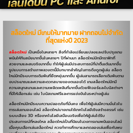
สล็อตใหม่ มีเกมให้มากมาย ฝากถอนไม่จำกัด
ที่สุดแห่งปี 2023
สล็อตใหม่
เป็นหนึ่งในหลายๆ สิ่งที่กำลังเปลี่ยนแปลงและปรับปรุงเกม
พนันให้ทันสมัยมากขึ้นในหลายๆ ปีที่ผ่านมา สล็อตใหม่มักมีกราฟิกที่
สวยงามและสมจริงมากขึ้น ทำให้ผู้เล่นมีประสบการณ์ที่น่าตื่นเต้นมากขึ้น
รูปแบบการสร้างภาพลวงตานี้มีบทบาทสำคัญในการดึงดูดผู้เล่น สล็อต
ใหม่มักมีระบบการเดิมพันที่ยืดหยุ่นมากขึ้น ผู้เล่นสามารถเลือกเดิมพันตาม
งบประมาณและความสะดวกสบายของตนเองได้ เกมสล็อตใหม่มักมี
ความสนุกสนานและความเพลิดเพลินที่มากขึ้นด้วยฟีเจอร์และโบนัสต่างๆ
ที่มีให้เลือกเล่น เช่น โบนัสเกมฟรีและการแข่งขันในระหว่างผู้เล่น
สล็อตใหม่มักมีระบบความปลอดภัยที่มั่นคง เพื่อให้ผู้เล่นมีความมั่นใจใน
การเล่นเกมออนไลน์ สล็อตใหม่บางเกมใช้เทคโนโลยีเชิงสร้างสรรค์ เช่น
ระบบเสียง 3D หรือเทคโนโลยีเสมือนจริงเพื่อให้ผู้เล่นได้รับ
ประสบการณ์ที่หลงใหล สล็อตใหม่เป็นที่นิยมในวงการเกมพนันออนไลน์
เมื่อคุณเลือกเล่นสล็อตใหม่ ควรทำการศึกษาและทดลองเล่นเพื่อค้นพบ