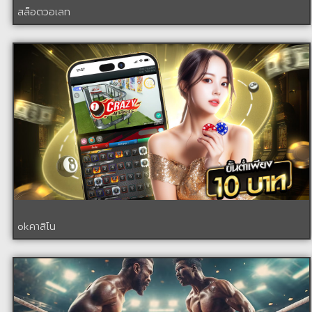
สล็อตวอเลท
okคาสิโน