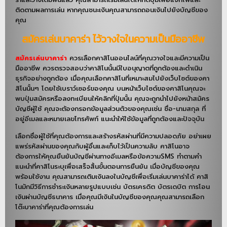
ติดตามผลการเล่น หากคุณชนะเงินคุณสามารถถอนเงินไปยังบัญชีของ
คุณ
สมัครเล่นบาคาร่า ไว้วางใจในความเป็นมืออาชีพ
สมัครเล่นบาคาร่า
ควรเลือกคาสิโนออนไลน์ที่คุณวางใจและมีความเป็น
มืออาชีพ ควรตรวจสอบว่าคาสิโนนั้นมีใบอนุญาตที่ถูกต้องและดำเนิน
ธุรกิจอย่างถูกต้อง เมื่อคุณเลือกคาสิโนที่เหมาะสมไปยังเว็บไซต์ของคา
สิโนนั้นๆ โดยใช้เบราว์เซอร์ของคุณ บนหน้าเว็บไซต์ของคาสิโนคุณจะ
พบปุ่มสมัครหรือลงทะเบียนให้คลิกที่ปุ่มนั้น คุณจะถูกนำไปยังหน้าสมัคร
บัญชีผู้ใช้ คุณจะต้องกรอกข้อมูลส่วนตัวของคุณเช่น ชื่อ-นามสกุล ที่
อยู่อีเมลและหมายเลขโทรศัพท์ แนะนำให้ใช้ข้อมูลที่ถูกต้องและปัจจุบัน
เลือกชื่อผู้ใช้ที่คุณต้องการและสร้างรหัสผ่านที่มีความปลอดภัย อย่าเผย
แพร่รหัสผ่านของคุณกับผู้อื่นและเก็บไว้เป็นความลับ คาสิโนอาจ
ต้องการให้คุณยืนยันบัญชีผ่านทางอีเมลหรือข้อความSMS ทำตามคำ
แนะนำที่คาสิโนระบุเพื่อเสร็จสิ้นขั้นตอนการยืนยัน เมื่อบัญชีของคุณ
พร้อมใช้งาน คุณสามารถเติมเงินลงในบัญชีเพื่อเริ่มเล่นบาคาร่าได้ คาสิ
โนมักมีวิธีการชำระเงินหลายรูปแบบเช่น บัตรเครดิต บัตรเดบิต การโอน
เงินผ่านบัญชีธนาคาร เมื่อคุณมีเงินในบัญชีของคุณคุณสามารถเลือก
โต๊ะบาคาร่าที่คุณต้องการเล่น