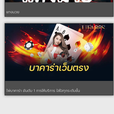
แทงมวย
ไพ่บาคาร่า อันดับ 1 การให้บริการ ใส่ใจทุกระดับชั้น