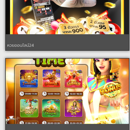
หวยออนไลน์24