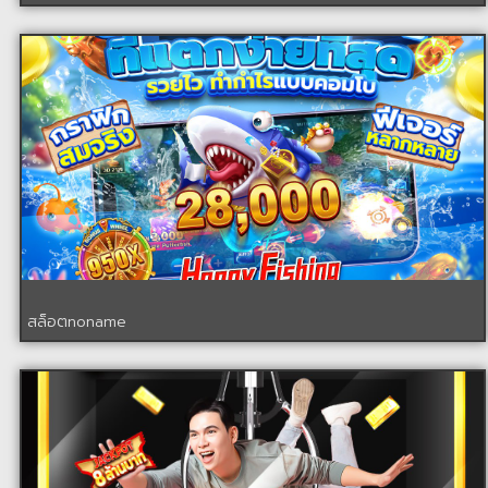
สล็อตnoname